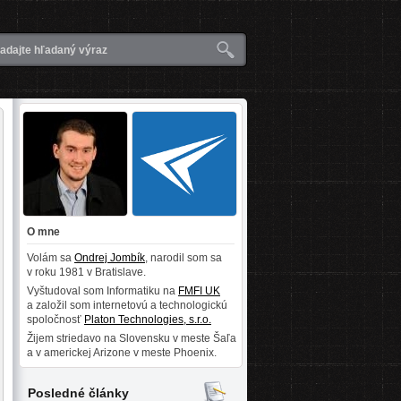
O mne
Volám sa
Ondrej Jombík
, narodil som sa
v roku 1981 v Bratislave.
Vyštudoval som Informatiku na
FMFI UK
a založil som internetovú a technologickú
spoločnosť
Platon Technologies, s.r.o.
Žijem striedavo na Slovensku v meste Šaľa
a v americkej Arizone v meste Phoenix.
Posledné články