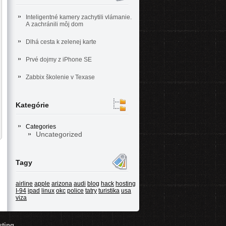
Inteligentné kamery zachytili vlámanie.
A zachránili môj dom
Dlhá cesta k zelenej karte
Prvé dojmy z iPhone SE
Zabbix školenie v Texase
Kategórie
Categories
Uncategorized
Tagy
airline
apple
arizona
audi
blog
hack
hosting
I-94
ipad
linux
okc
police
tatry
turistika
usa
viza
sting