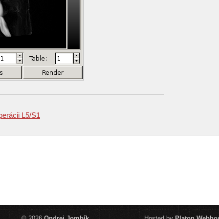
erácii L5/S1
© 2026
Ondrej Jombík
Hosted by
Platon Webho