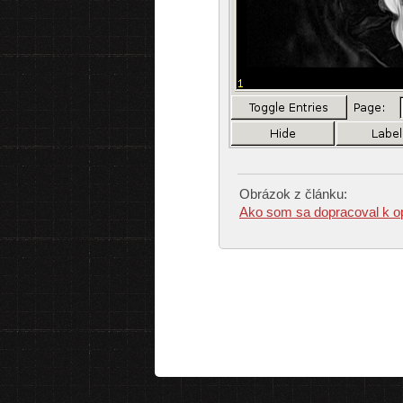
Obrázok z článku:
Ako som sa dopracoval k op