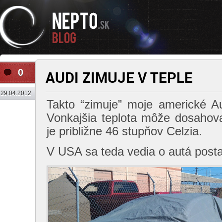
0
AUDI ZIMUJE V TEPLE
29.04.2012
Takto “zimuje” moje americké 
Vonkajšia teplota môže dosahova
je približne 46 stupňov Celzia.
V USA sa teda vedia o autá postar